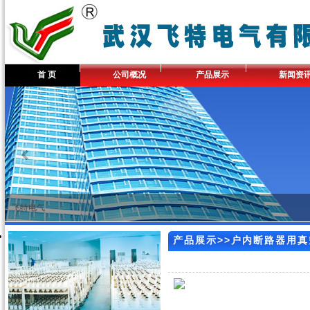
首 页
公司概况
产品展示
新闻资
飞特电气
产品展示>>户内断路器用