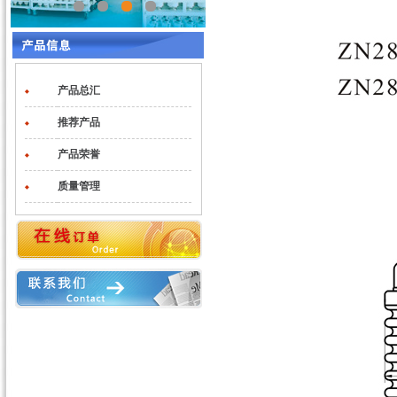
产品总汇
◆
推荐产品
◆
产品荣誉
◆
质量管理
◆